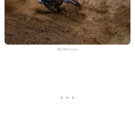
@24mx tour