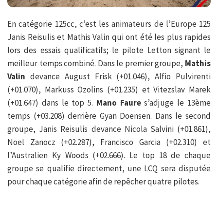
En catégorie 125cc, c’est les animateurs de l’Europe 125
Janis Reisulis et Mathis Valin qui ont été les plus rapides
lors des essais qualificatifs; le pilote Letton signant le
meilleur temps combiné. Dans le premier groupe,
Mathis
Valin
devance August Frisk (+01.046), Alfio Pulvirenti
(+01.070), Markuss Ozolins (+01.235) et Vitezslav Marek
(+01.647) dans le top 5.
Mano Faure
s’adjuge le 13ème
temps (+03.208) derrière Gyan Doensen. Dans le second
groupe, Janis Reisulis devance Nicola Salvini (+01.861),
Noel Zanocz (+02.287), Francisco Garcia (+02.310) et
l’Australien Ky Woods (+02.666). Le top 18 de chaque
groupe se qualifie directement, une LCQ sera disputée
pour chaque catégorie afin de repêcher quatre pilotes.