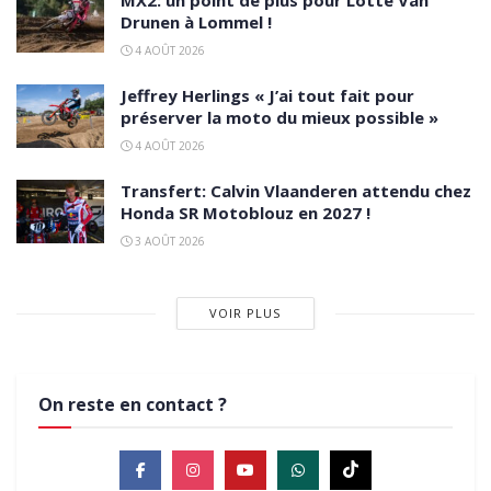
MX2: un point de plus pour Lotte Van
Drunen à Lommel !
4 AOÛT 2026
Jeffrey Herlings « J’ai tout fait pour
préserver la moto du mieux possible »
4 AOÛT 2026
Transfert: Calvin Vlaanderen attendu chez
Honda SR Motoblouz en 2027 !
3 AOÛT 2026
VOIR PLUS
On reste en contact ?