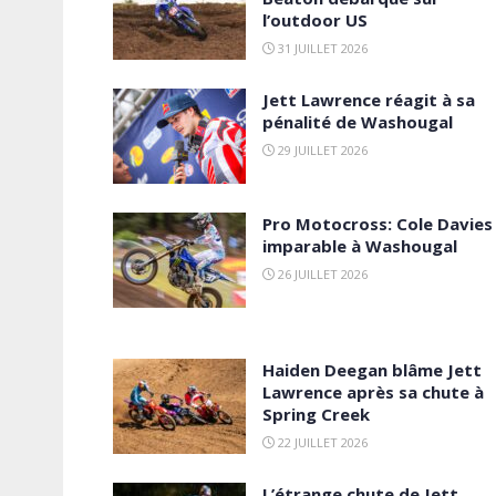
l’outdoor US
31 JUILLET 2026
Jett Lawrence réagit à sa
pénalité de Washougal
29 JUILLET 2026
Pro Motocross: Cole Davies
imparable à Washougal
26 JUILLET 2026
Haiden Deegan blâme Jett
Lawrence après sa chute à
Spring Creek
22 JUILLET 2026
L’étrange chute de Jett