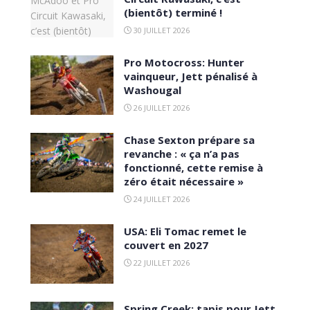
(bientôt) terminé !
30 JUILLET 2026
Pro Motocross: Hunter
vainqueur, Jett pénalisé à
Washougal
26 JUILLET 2026
Chase Sexton prépare sa
revanche : « ça n’a pas
fonctionné, cette remise à
zéro était nécessaire »
24 JUILLET 2026
USA: Eli Tomac remet le
couvert en 2027
22 JUILLET 2026
Spring Creek: tapis pour Jett,