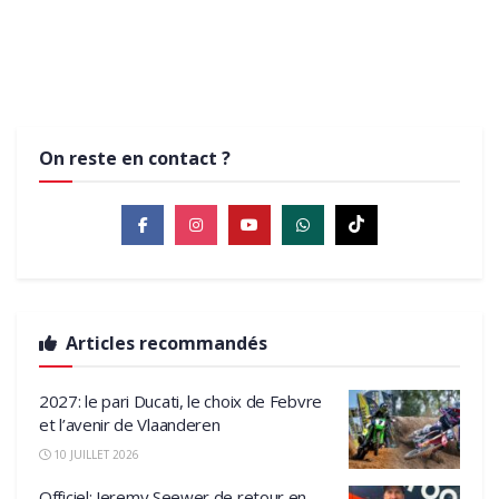
16 MAI 2022
physique pour rouler devant »
19 JANVIER 2022
MXGP
17 NOVEMBRE 2021
MXGP
MXGP
INTERVIEWS
On reste en contact ?
Articles recommandés
2027: le pari Ducati, le choix de Febvre
et l’avenir de Vlaanderen
10 JUILLET 2026
Officiel: Jeremy Seewer de retour en