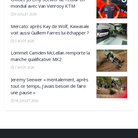
mondial avec Van Venrooy KTM
9 JUILLET 2026
Mercato: après Kay de Wolf, Kawasaki
voit aussi Guillem Farres lui échapper ?
3 AOÛT 2026
Lommel: Camden McLellan remporte la
manche qualificative MX2
1 AOÛT 2026
Jeremy Seewer « mentalement, après
tout ce temps, j’avais besoin de faire
une pause »
18 JUILLET 2026