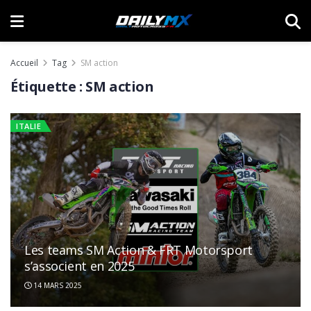
Accueil
Tag
SM action
Étiquette :
SM action
ITALIE
Les teams SM Action & FRT Motorsport
Rumeur: vers un arrêt des efforts factory
s’associent en 2025
Fantic MX2 en 2025 ?
14 MARS 2025
19 OCTOBRE 2024