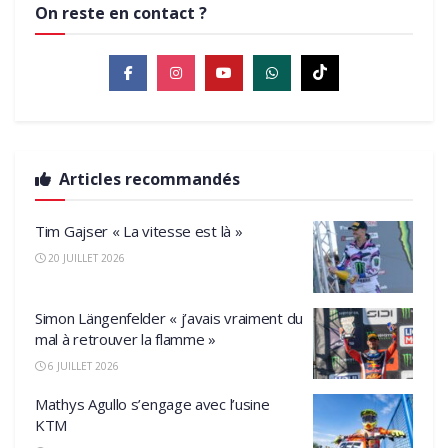
On reste en contact ?
Articles recommandés
Tim Gajser « La vitesse est là »
20 JUILLET 2026
Simon Längenfelder « j’avais vraiment du
mal à retrouver la flamme »
6 JUILLET 2026
Mathys Agullo s’engage avec l’usine
KTM