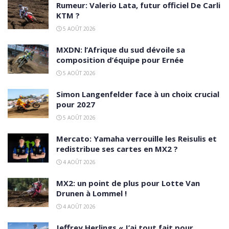
Rumeur: Valerio Lata, futur officiel De Carli
KTM ?
5 AOÛT 2026
MXDN: l’Afrique du sud dévoile sa
composition d’équipe pour Ernée
5 AOÛT 2026
Simon Langenfelder face à un choix crucial
pour 2027
5 AOÛT 2026
Mercato: Yamaha verrouille les Reisulis et
redistribue ses cartes en MX2 ?
4 AOÛT 2026
MX2: un point de plus pour Lotte Van
Drunen à Lommel !
4 AOÛT 2026
Jeffrey Herlings « J’ai tout fait pour