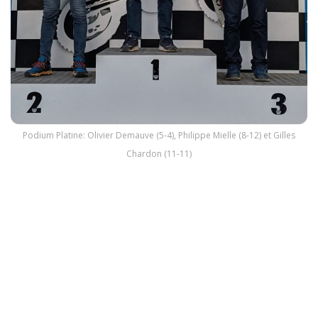
Podium Platine: Olivier Demauve (5-4), Philippe Mielle (8-12) et Gilles
Chardon (11-11)