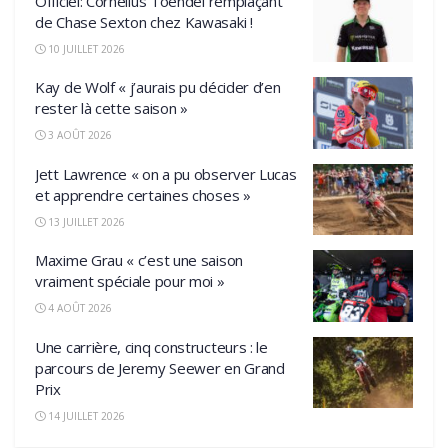
Officiel: Cornelius Toendel remplaçant
de Chase Sexton chez Kawasaki !
10 JUILLET 2026
Kay de Wolf « j’aurais pu décider d’en
rester là cette saison »
3 AOÛT 2026
Jett Lawrence « on a pu observer Lucas
et apprendre certaines choses »
13 JUILLET 2026
Maxime Grau « c’est une saison
vraiment spéciale pour moi »
4 AOÛT 2026
Une carrière, cinq constructeurs : le
parcours de Jeremy Seewer en Grand
Prix
14 JUILLET 2026