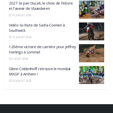
2027: le pari Ducati, le choix de Febvre
et l’avenir de Vlaanderen
10 JUILLET 2026
Vidéo: la chute de Sacha Coenen à
Southwick
12 JUILLET 2026
120ème victoire de carrière pour Jeffrey
Herlings à Lommel
2 AOÛT 2026
Glenn Coldenhoff retrouve le mondial
MXGP à Arnhem !
24 JUILLET 2026