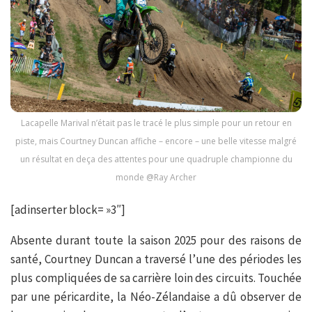
Lacapelle Marival n’était pas le tracé le plus simple pour un retour en
piste, mais Courtney Duncan affiche – encore – une belle vitesse malgré
un résultat en deça des attentes pour une quadruple championne du
monde @Ray Archer
[adinserter block= »3″]
Absente durant toute la saison 2025 pour des raisons de
santé, Courtney Duncan a traversé l’une des périodes les
plus compliquées de sa carrière loin des circuits. Touchée
par une péricardite, la Néo-Zélandaise a dû observer de