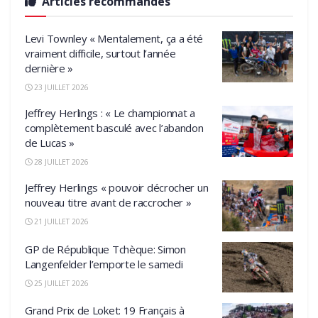
Articles recommandés
Levi Townley « Mentalement, ça a été
vraiment difficile, surtout l’année
dernière »
23 JUILLET 2026
Jeffrey Herlings : « Le championnat a
complètement basculé avec l’abandon
de Lucas »
28 JUILLET 2026
Jeffrey Herlings « pouvoir décrocher un
nouveau titre avant de raccrocher »
21 JUILLET 2026
GP de République Tchèque: Simon
Langenfelder l’emporte le samedi
25 JUILLET 2026
Grand Prix de Loket: 19 Français à