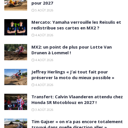
pour 2027
5 AOÛT 2026
Mercato: Yamaha verrouille les Reisulis et
redistribue ses cartes en MX2 ?
4 AOÛT 2026
MX2: un point de plus pour Lotte Van
Drunen à Lommel !
4 AOÛT 2026
Jeffrey Herlings « J’ai tout fait pour
préserver la moto du mieux possible »
4 AOÛT 2026
Transfert: Calvin Vlaanderen attendu chez
Honda SR Motoblouz en 2027 !
3 AOÛT 2026
Tim Gajser « on n’a pas encore totalement
trouvé dans quelle direction aller »