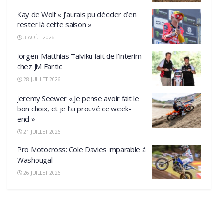
Kay de Wolf « j’aurais pu décider d’en
rester là cette saison »
3 AOÛT 2026
Jorgen-Matthias Talviku fait de l’interim
chez JM Fantic
28 JUILLET 2026
Jeremy Seewer « Je pense avoir fait le
bon choix, et je l’ai prouvé ce week-
end »
21 JUILLET 2026
Pro Motocross: Cole Davies imparable à
Washougal
26 JUILLET 2026