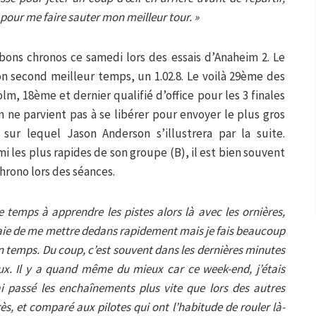
t pour me faire sauter mon meilleur tour. »
ons chronos ce samedi lors des essais d’Anaheim 2. Le
on second meilleur temps, un 1.02.8. Le voilà 29ème des
lm, 18ème et dernier qualifié d’office pour les 3 finales
n ne parvient pas à se libérer pour envoyer le plus gros
sur lequel Jason Anderson s’illustrera par la suite.
i les plus rapides de son groupe (B), il est bien souvent
chrono lors des séances.
 temps à apprendre les pistes alors là avec les ornières,
saie de me mettre dedans rapidement mais je fais beaucoup
un temps. Du coup, c’est souvent dans les dernières minutes
eux. Il y a quand même du mieux car ce week-end, j’étais
i passé les enchaînements plus vite que lors des autres
rès, et comparé aux pilotes qui ont l’habitude de rouler là-