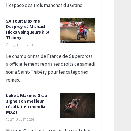
l'espace des trois manches du Grand...
SX Tour: Maxime
Desprey et Michael
Hicks vainqueurs à St
Thibery
12 JUILLET 2026
Le championnat de France de Supercross
a officiellement repris ses droits ce samedi
soir à Saint-Thibéry pour les catégories
reines....
Loket: Maxime Grau
signe son meilleur
résultat en mondial
MX2 !
27 JUILLET 2026
Maxime Grau tient sa revanche sur Loket.