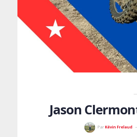
Jason Clermont
Par
Kévin Frelaud