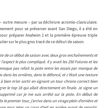
– outre mesure – par sa déchirure acromio-claviculaire.
raînement pour se préserver avant San Diego, il a été en
pour préparer Anaheim 2 et la première épreuve triple
ulier sur le plus gros tracé de ce début de saison.
piste de ce début de saison avec deux gros enchaînements et
l’aspect le plus compliqué. Il y avait les 250 Futures et les
 presque pas refait la piste entre les essais par manque de
s dans les ornières, dans le défoncé, et c’était une texture
à bien m’en sortir en signant un tour chrono correct bien
er le top 18 qui allait directement en finale. Je signe un
 supprimé car je me suis arrêté sur la piste. En début de
ès le premier tour, j’arrive dans un virage plein d’ornière et
sse pour jeter un coup d’œil en arrière avant de repartir,