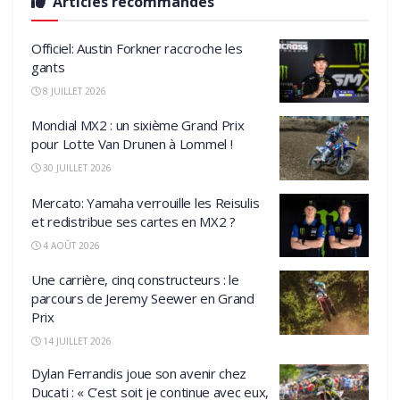
Articles recommandés
Officiel: Austin Forkner raccroche les
gants
8 JUILLET 2026
Mondial MX2 : un sixième Grand Prix
pour Lotte Van Drunen à Lommel !
30 JUILLET 2026
Mercato: Yamaha verrouille les Reisulis
et redistribue ses cartes en MX2 ?
4 AOÛT 2026
Une carrière, cinq constructeurs : le
parcours de Jeremy Seewer en Grand
Prix
14 JUILLET 2026
Dylan Ferrandis joue son avenir chez
Ducati : « C’est soit je continue avec eux,