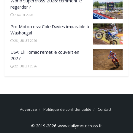
World Supercross 2026: comment le
regarder ?
7 AOÛT 2026
Pro Motocross: Cole Davies imparable à
Washougal
26 JUILLET 2026
USA: Eli Tomac remet le couvert en
2027
22 JUILLET 2026
Advertise
Politique de confidentialité
Contact
© 2019-2026 www.dailymotocross.fr