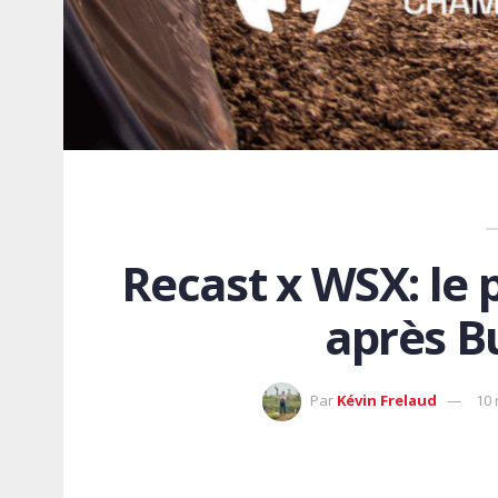
Recast x WSX: le 
après B
Par
Kévin Frelaud
10