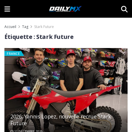
Accueil
Tag
Stark Future
Étiquette :
Stark Future
FRANCE
2026: Yannis Lopez, nouvelle recrue Stark
Future
11 DÉCEMBRE 2025