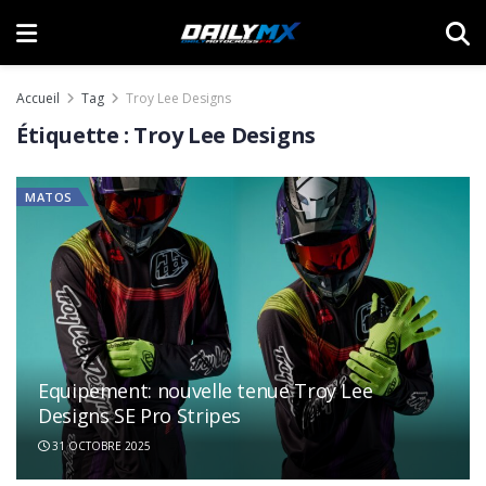
Accueil
Tag
Troy Lee Designs
Étiquette :
Troy Lee Designs
MATOS
Equipement: nouvelle tenue Troy Lee
Designs SE Pro Stripes
31 OCTOBRE 2025