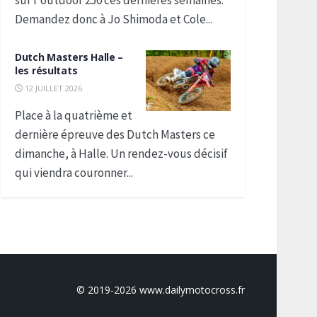
sur l'outdoor 250 ces dernières semaines.
Demandez donc à Jo Shimoda et Cole...
Dutch Masters Halle –
les résultats
12 JUILLET 2026
Place à la quatrième et
dernière épreuve des Dutch Masters ce
dimanche, à Halle. Un rendez-vous décisif
qui viendra couronner...
© 2019-2026 www.dailymotocross.fr