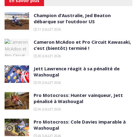
En savoir
plus
Champion d’Australie, Jed Beaton
débarque sur l’outdoor US
31 JUILLET 2026
Cameron McAdoo et Pro Circuit Kawasaki,
c’est (bientôt) terminé !
30 JUILLET 2026
Jett Lawrence réagit à sa pénalité de
Washougal
29 JUILLET 2026
Pro Motocross: Hunter vainqueur, Jett
pénalisé à Washougal
26 JUILLET 2026
Pro Motocross: Cole Davies imparable à
Washougal
26 JUILLET 2026