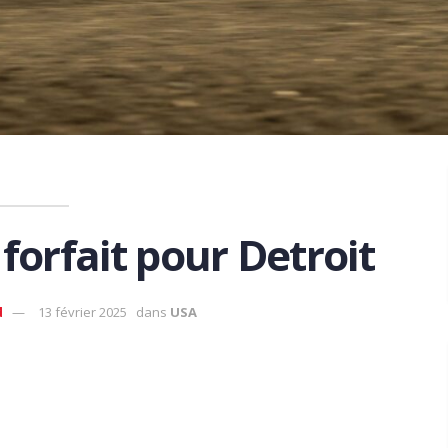
orfait pour Detroit
d
13 février 2025
dans
USA