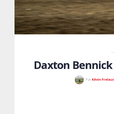
Daxton Bennick f
Par
Kévin Frelau