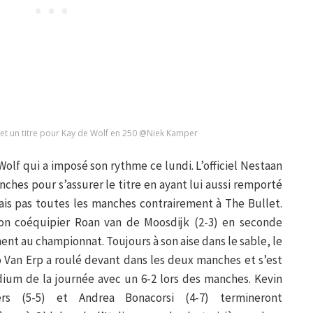
 et un titre pour Kay de Wolf en 250 @Niek Kamper
Wolf qui a imposé son rythme ce lundi. L’officiel Nestaan
hes pour s’assurer le titre en ayant lui aussi remporté
mais pas toutes les manches contrairement à The Bullet.
son coéquipier Roan van de Moosdijk (2-3) en seconde
ent au championnat. Toujours à son aise dans le sable, le
 Van Erp a roulé devant dans les deux manches et s’est
ium de la journée avec un 6-2 lors des manches. Kevin
rs (5-5) et Andrea Bonacorsi (4-7) termineront