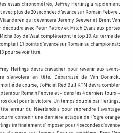
s des essais chronométrés, Jeffrey Herlinsg a rapidement
t avec plus de 20 secondes d’avance sur Romain Febvre ,
n Vlaanderen qui devancera Jeremy Seewer et Brent Van
n découdra avec Petar Petrov et Mitch Evans aux portes
 Micha Boy de Waal complèteront le top 10. Au terme de
 comptait 17 points d’avance sur Romain au championnat;
13 pour se voir titré.
frey Herlings devra cravacher pour revenir aux avant-
e s’envolera en tête. Débarrassé de Van Doninck,
oitié de course, l’officiel Red Bull KTM devra combler
ptera sur Romain Febvre et – dans les 4 derniers tours –
ros duel pour la victoire. Un temps doublé par Herlings,
tite erreur du Néerlandais pour reprendre l’avantage
 pourra contenir une dernière attaque de l’ogre orange
rlings ira finalement s’imposer pour 4 secondes d’avance
es d’avance sur Jeremy Seewer, troisième. Bren Van