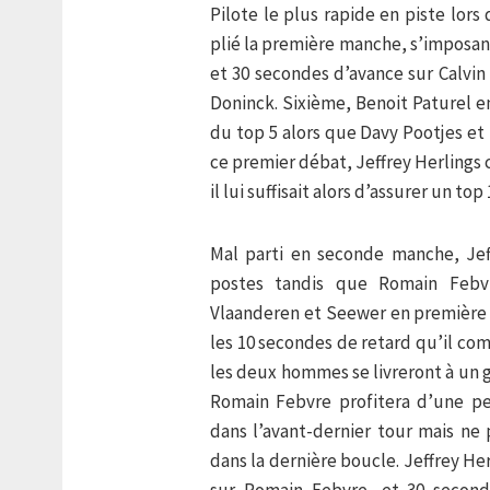
Pilote le plus rapide en piste lor
plié la première manche, s’imposan
et 30 secondes d’avance sur Calvi
Doninck. Sixième, Benoit Paturel e
du top 5 alors que Davy Pootjes et
ce premier débat, Jeffrey Herlings
il lui suffisait alors d’assurer un top 
Mal parti en seconde manche, Jef
postes tandis que Romain Febvr
Vlaanderen et Seewer en première m
les 10 secondes de retard qu’il com
les deux hommes se livreront à un g
Romain Febvre profitera d’une pe
dans l’avant-dernier tour mais ne
dans la dernière boucle. Jeffrey He
sur Romain Febvre, et 30 second