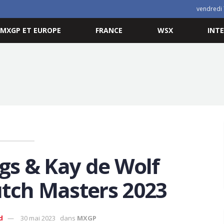
vendredi 
MXGP ET EUROPE
FRANCE
WSX
INT
ngs & Kay de Wolf
tch Masters 2023
d
30 mai 2023
dans
MXGP