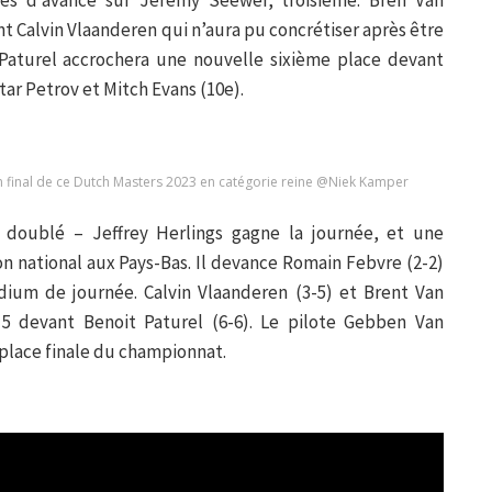
 Calvin Vlaanderen qui n’aura pu concrétiser après être
 Paturel accrochera une nouvelle sixième place devant
ar Petrov et Mitch Evans (10e).
m final de ce Dutch Masters 2023 en catégorie reine @Niek Kamper
 doublé – Jeffrey Herlings gagne la journée, et une
 national aux Pays-Bas. Il devance Romain Febvre (2-2)
dium de journée. Calvin Vlaanderen (3-5) et Brent Van
5 devant Benoit Paturel (6-6). Le pilote Gebben Van
place finale du championnat.