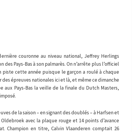
dernière couronne au niveau national, Jeffrey Herlings
 des Pays-Bas à son palmarès. On n’arrête plus l’officiel
 piste cette année puisque le garçon a roulé à chaque
ur des épreuves nationales ici et là, et même ce dimanche
ée aux Pays-Bas la veille de la finale du Dutch Masters,
 imposé.
ves de la saison – en signant des doublés – à Harfsen et
 à Oldebroek avec la plaque rouge et 14 points d’avance
t. Champion en titre, Calvin Vlaanderen comptait 26