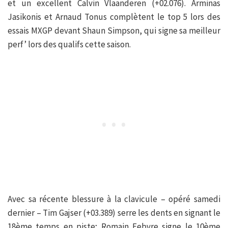
et un excellent Calvin Vlaanderen (+02.076). Arminas
Jasikonis et Arnaud Tonus complètent le top 5 lors des
essais MXGP devant Shaun Simpson, qui signe sa meilleur
perf’ lors des qualifs cette saison.
Avec sa récente blessure à la clavicule – opéré samedi
dernier – Tim Gajser (+03.389) serre les dents en signant le
18ème temps en piste; Romain Febvre signe le 10ème