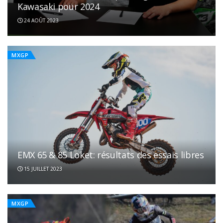
Kawasaki pour 2024
24 AOÛT 2023
MXGP
EMX 65 & 85 Loket: résultats des essais libres
15 JUILLET 2023
MXGP