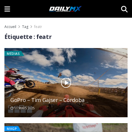
Accueil
Tag
featr
Étiquette :
featr
MÉDIAS
GoPro – Tim Gajser – Cordoba
11 MARS 2025
MXGP