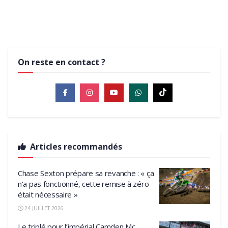
19 FÉVRIER 2022
9 DÉCEMBRE 2021
MXGP
MXGP
MXGP
On reste en contact ?
Articles recommandés
Chase Sexton prépare sa revanche : « ça
n’a pas fonctionné, cette remise à zéro
était nécessaire »
24 JUILLET 2026
Le triplé pour l’impérial Camden Mc