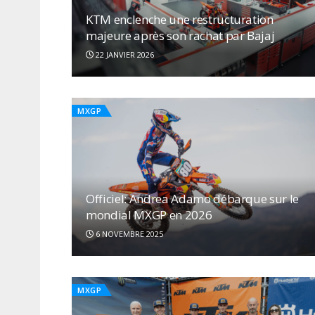
KTM enclenche une restructuration
majeure après son rachat par Bajaj
22 JANVIER 2026
MXGP
Officiel: Andrea Adamo débarque sur le
mondial MXGP en 2026
6 NOVEMBRE 2025
MXGP