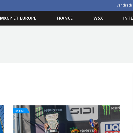
vendredi 
MXGP ET EUROPE
FRANCE
WSX
INT
MXGP