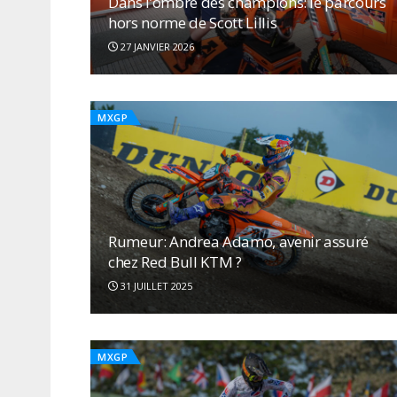
Dans l’ombre des champions: le parcours
hors norme de Scott Lillis
27 JANVIER 2026
MXGP
Rumeur: Andrea Adamo, avenir assuré
chez Red Bull KTM ?
31 JUILLET 2025
MXGP