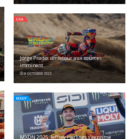
USA
Jorge Prado: un retour aux sources
imminent
8 OCTOBRE 2025
MXGP
MXDN 2025: Jeffrey Herlings s’exprime