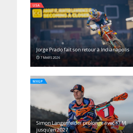
USA
Jorge Prado fait son retour à Indianapolis
7 MARS 2026
MXGP
Simon Langenfelder prolonge avec KTM
jusqu’en 2027