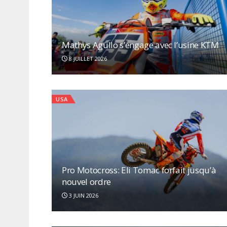
Mathys Agullo s’engage avec l’usine KTM
8 JUILLET 2026
USA
Pro Motocross: Eli Tomac forfait jusqu’à
nouvel ordre
3 JUIN 2026