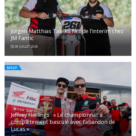
Jorgen-Matthias Talviku fait de l’interim chez
JM Fantic
28 JUILLET 2026
MXGP
Jeffrey Herlings : « Le championnat a
complètement basculé avec l’abandon de
Lucas »