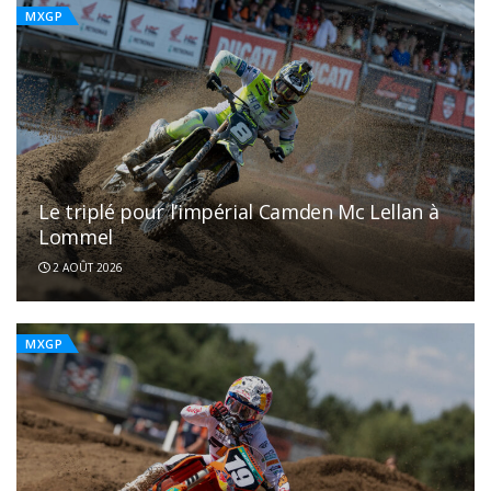
MXGP
Le triplé pour l’impérial Camden Mc Lellan à
Lommel
2 AOÛT 2026
MXGP