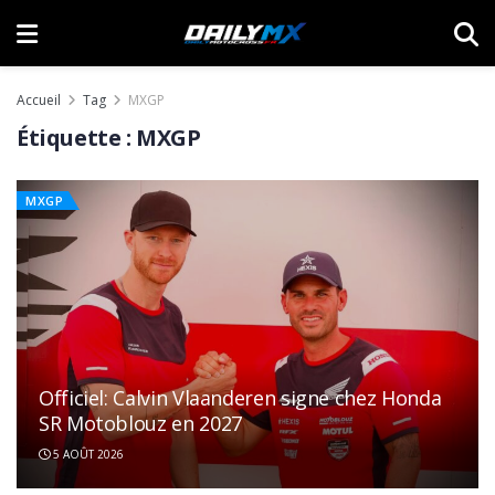
Accueil
Tag
MXGP
Étiquette :
MXGP
MXGP
Officiel: Calvin Vlaanderen signe chez Honda
SR Motoblouz en 2027
5 AOÛT 2026