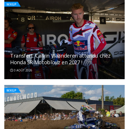
MXGP
Transfert: Calvin Vlaanderen attendu chez
Honda SR Motoblouz en 2027 !
3 AOÛT 2026
MXGP