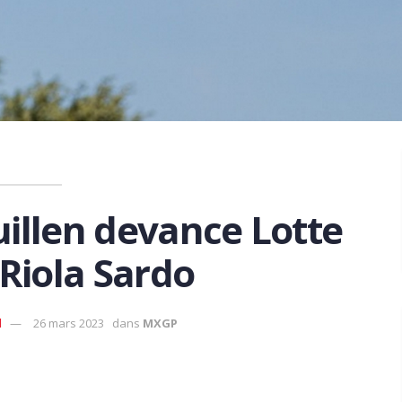
illen devance Lotte
 à Riola Sardo
d
26 mars 2023
dans
MXGP