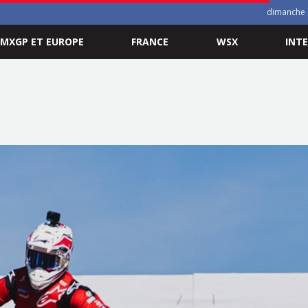
dimanche 
MXGP ET EUROPE
FRANCE
WSX
INT