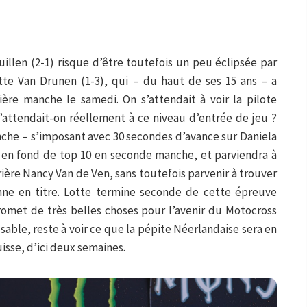
illen (2-1) risque d’être toutefois un peu éclipsée par
tte Van Drunen (1-3), qui – du haut de ses 15 ans – a
re manche le samedi. On s’attendait à voir la pilote
’attendait-on réellement à ce niveau d’entrée de jeu ?
che – s’imposant avec 30 secondes d’avance sur Daniela
a en fond de top 10 en seconde manche, et parviendra à
ière Nancy Van de Ven, sans toutefois parvenir à trouver
ionne en titre. Lotte termine seconde de cette épreuve
romet de très belles choses pour l’avenir du Motocross
e sable, reste à voir ce que la pépite Néerlandaise sera en
isse, d’ici deux semaines.