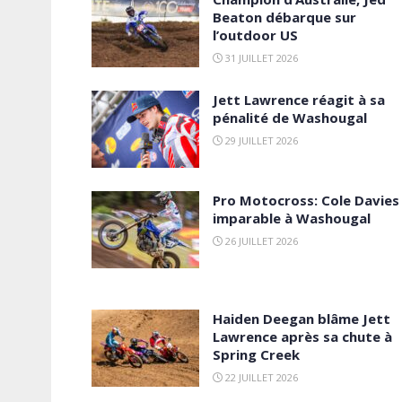
Beaton débarque sur
l’outdoor US
31 JUILLET 2026
Jett Lawrence réagit à sa
pénalité de Washougal
29 JUILLET 2026
Pro Motocross: Cole Davies
imparable à Washougal
26 JUILLET 2026
Haiden Deegan blâme Jett
Lawrence après sa chute à
Spring Creek
22 JUILLET 2026