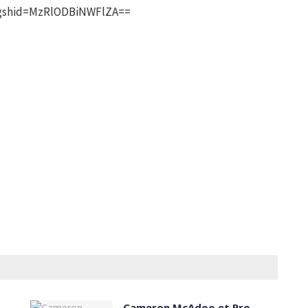
gshid=MzRlODBiNWFlZA==
Cameron McAdoo et Pro