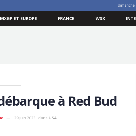
dimanche 
MXGP ET EUROPE
FRANCE
WSX
INT
débarque à Red Bud
ud
29 juin 2023
dans
USA