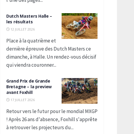
l'une des pages...
Dutch Masters Halle –
les résultats
12 JUILLET 2026
Place à la quatrième et
dernière épreuve des Dutch Masters ce
dimanche, à Halle. Un rendez-vous décisif
qui viendra couronner...
Grand Prix de Grande
Bretagne – la preview
avant Foxhill
17 JUILLET 2026
Retour vers le futur pour le mondial MXGP
! Après 26 ans d'absence, Foxhill s'apprête
à retrouver les projecteurs du...