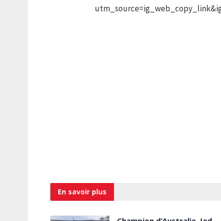
utm_source=ig_web_copy_link&i
En savoir
plus
Champion d’Australie, Jed