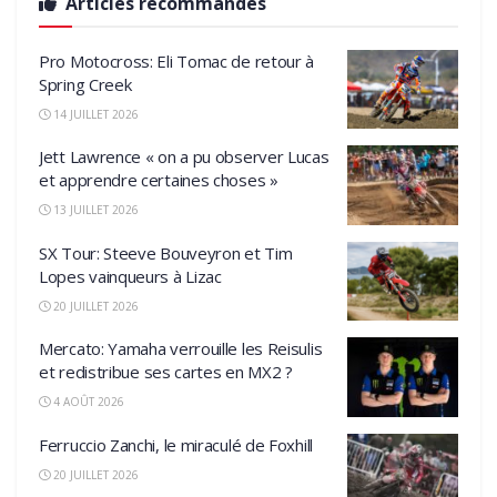
Articles recommandés
Pro Motocross: Eli Tomac de retour à
Spring Creek
14 JUILLET 2026
Jett Lawrence « on a pu observer Lucas
et apprendre certaines choses »
13 JUILLET 2026
SX Tour: Steeve Bouveyron et Tim
Lopes vainqueurs à Lizac
20 JUILLET 2026
Mercato: Yamaha verrouille les Reisulis
et redistribue ses cartes en MX2 ?
4 AOÛT 2026
Ferruccio Zanchi, le miraculé de Foxhill
20 JUILLET 2026