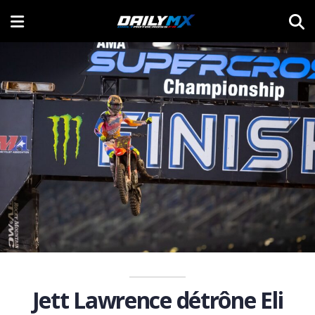
Jett Lawrence détrône Eli