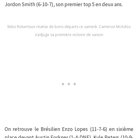
Jordon Smith (6-10-7), son premier top 5 en deux ans.
Stilez Robertson réalise de bons départs ce samedi. Cameron McAdoo
s’adjuge sa première victoire de saison
On retrouve le Brésilien Enzo Lopes (11-7-6) en sixième
place devant Austin Forkner (1-4-DNF). Kyle Peters (10-9-