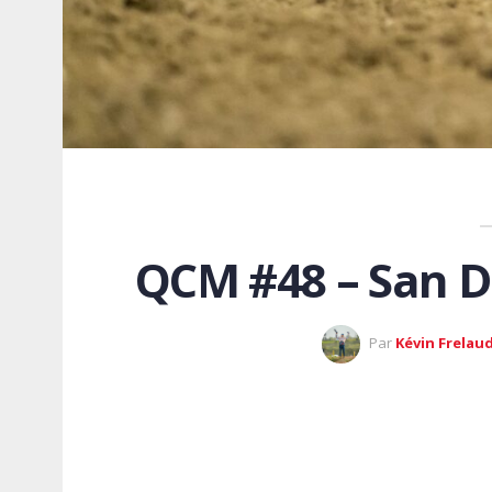
QCM #48 – S
Par
Kévin Frelau