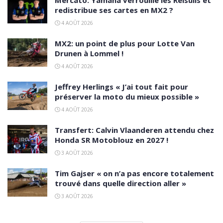
Mercato: Yamaha verrouille les Reisulis et
redistribue ses cartes en MX2 ?
4 AOÛT 2026
MX2: un point de plus pour Lotte Van
Drunen à Lommel !
4 AOÛT 2026
Jeffrey Herlings « J’ai tout fait pour
préserver la moto du mieux possible »
4 AOÛT 2026
Transfert: Calvin Vlaanderen attendu chez
Honda SR Motoblouz en 2027 !
3 AOÛT 2026
Tim Gajser « on n’a pas encore totalement
trouvé dans quelle direction aller »
3 AOÛT 2026