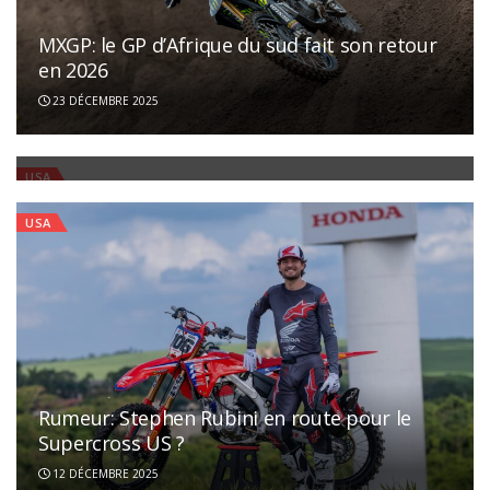
MXGP: le GP d’Afrique du sud fait son retour
en 2026
Jett Lawrence – déjà – forfait pour la saison
23 DÉCEMBRE 2025
de Supercross 2026
21 DÉCEMBRE 2025
USA
USA
Rumeur: Stephen Rubini en route pour le
Supercross US ?
12 DÉCEMBRE 2025