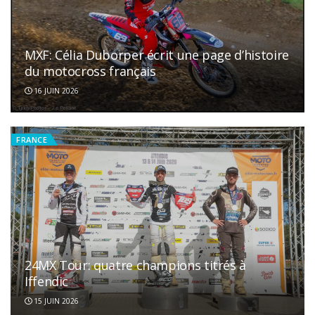
MXF: Célia Duborper écrit une page d’histoire
du motocross français
16 JUIN 2026
FRANCE
24MX Tour: quatre champions titrés à
Iffendic
15 JUIN 2026