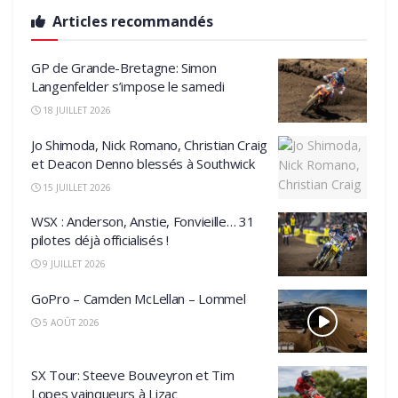
Articles recommandés
GP de Grande-Bretagne: Simon
Langenfelder s’impose le samedi
18 JUILLET 2026
Jo Shimoda, Nick Romano, Christian Craig
et Deacon Denno blessés à Southwick
15 JUILLET 2026
WSX : Anderson, Anstie, Fonvieille… 31
pilotes déjà officialisés !
9 JUILLET 2026
GoPro – Camden McLellan – Lommel
5 AOÛT 2026
SX Tour: Steeve Bouveyron et Tim
Lopes vainqueurs à Lizac