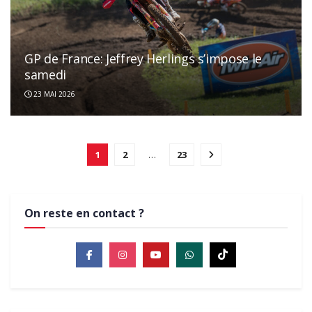
GP de France: Jeffrey Herlings s’impose le
samedi
23 MAI 2026
1
2
…
23
On reste en contact ?