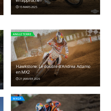
en approche !
Romain Febvre et Mathis Valin s’engagent
à Hawkstone
15 MARS 2025
20 DÉCEMBRE 2024
MXGP
ANGLETERRE
Hawkstone: Le doublé d’Andrea Adamo
en MX2
21 JANVIER 2026
MXGP