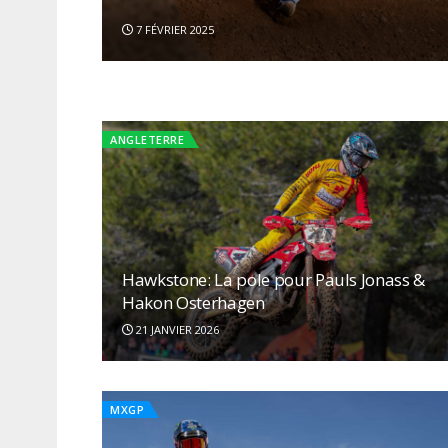
répond présent !
7 FÉVRIER 2025
21 JANVIER 2026
ANGLETERRE
ANGLETERRE
Hawkstone: La pole pour Pauls Jonass &
Hakon Osterhagen
21 JANVIER 2026
MXGP