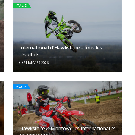
ITALIE
International d’Hawkstone – tous les
résultats
21 JANVIER 2026
MXGP
Hawkstone & Mantova: les internationaux