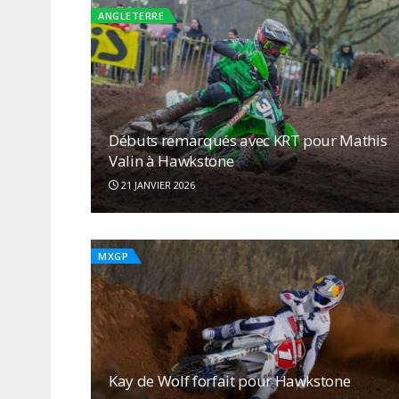
ANGLETERRE
Débuts remarqués avec KRT pour Mathis
Valin à Hawkstone
21 JANVIER 2026
MXGP
Kay de Wolf forfait pour Hawkstone
Hawkstone International: Maxime Renaux