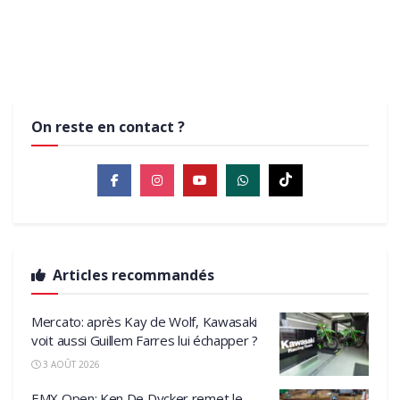
11 MAI 2022
à St Eloi
12 JUILLET 2021
FRANCE
12 JUILLET 2021
FRANCE
MXGP
MXGP
On reste en contact ?
Articles recommandés
Mercato: après Kay de Wolf, Kawasaki
voit aussi Guillem Farres lui échapper ?
3 AOÛT 2026
EMX Open: Ken De Dycker remet le