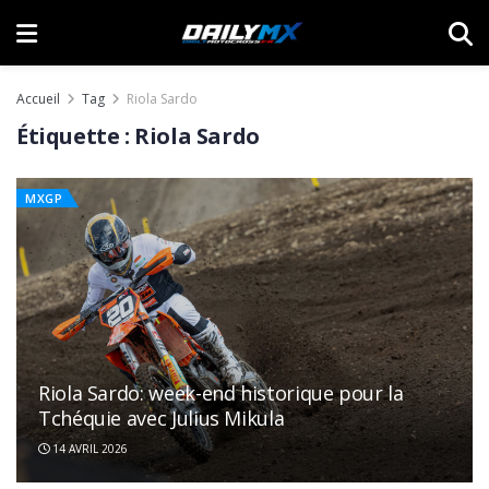
Accueil
Tag
Riola Sardo
Étiquette :
Riola Sardo
MXGP
Riola Sardo: week-end historique pour la
Tchéquie avec Julius Mikula
14 AVRIL 2026