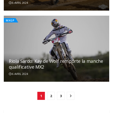
6 AVRIL 2024
MXGP
Riola Sardo: Kay de Wolf remporte la manche
qualificative MX2
6 AVRIL 2024
1
2
3