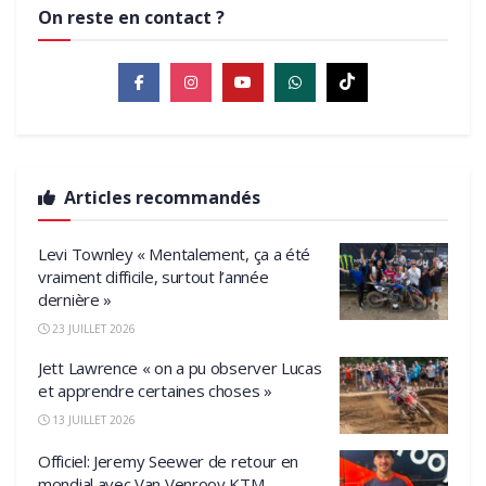
On reste en contact ?
Articles recommandés
Levi Townley « Mentalement, ça a été
vraiment difficile, surtout l’année
dernière »
23 JUILLET 2026
Jett Lawrence « on a pu observer Lucas
et apprendre certaines choses »
13 JUILLET 2026
Officiel: Jeremy Seewer de retour en
mondial avec Van Venrooy KTM