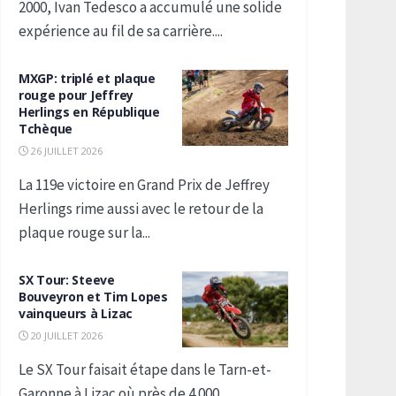
2000, Ivan Tedesco a accumulé une solide
expérience au fil de sa carrière....
MXGP: triplé et plaque
rouge pour Jeffrey
Herlings en République
Tchèque
26 JUILLET 2026
La 119e victoire en Grand Prix de Jeffrey
Herlings rime aussi avec le retour de la
plaque rouge sur la...
SX Tour: Steeve
Bouveyron et Tim Lopes
vainqueurs à Lizac
20 JUILLET 2026
Le SX Tour faisait étape dans le Tarn-et-
Garonne à Lizac où près de 4 000