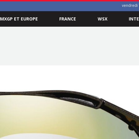
vendredi 
MXGP ET EUROPE
FRANCE
WSX
INT