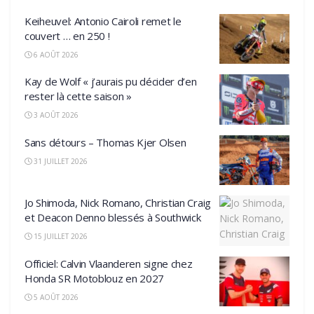
Keiheuvel: Antonio Cairoli remet le
couvert … en 250 !
6 AOÛT 2026
Kay de Wolf « j’aurais pu décider d’en
rester là cette saison »
3 AOÛT 2026
Sans détours – Thomas Kjer Olsen
31 JUILLET 2026
Jo Shimoda, Nick Romano, Christian Craig
et Deacon Denno blessés à Southwick
15 JUILLET 2026
Officiel: Calvin Vlaanderen signe chez
Honda SR Motoblouz en 2027
5 AOÛT 2026