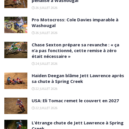
pénalisé à Washougal
26 JUILLET 2026
Pro Motocross: Cole Davies imparable à
Washougal
26 JUILLET 2026
Chase Sexton prépare sa revanche : « ça
n’a pas fonctionné, cette remise à zéro
était nécessaire »
24 JUILLET 2026
Haiden Deegan blâme Jett Lawrence après
sa chute à Spring Creek
22 JUILLET 2026
USA: Eli Tomac remet le couvert en 2027
22 JUILLET 2026
L’étrange chute de Jett Lawrence à Spring
Creek