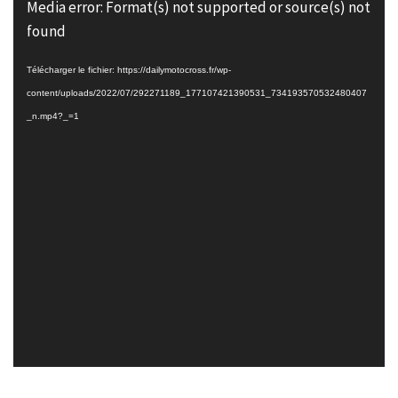
Lecteur
Media error: Format(s) not supported or source(s) not
vidéo
found
Télécharger le fichier: https://dailymotocross.fr/wp-
content/uploads/2022/07/292271189_177107421390531_734193570532480407
_n.mp4?_=1