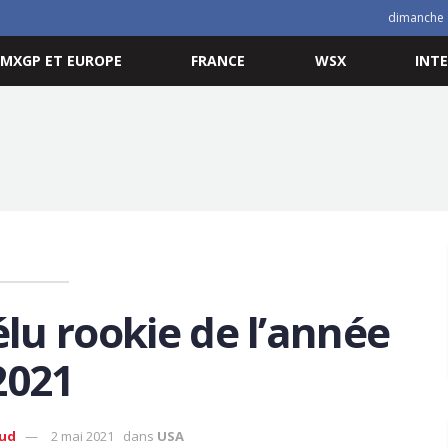
dimanche 
MXGP ET EUROPE
FRANCE
WSX
INT
lu rookie de l’année
2021
aud
2 mai 2021
dans
USA