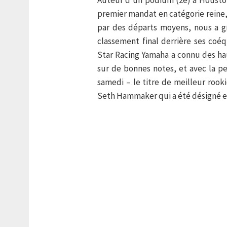
Auteur d’un podium (2e) à Houston
premier mandat en catégorie reine, 
par des départs moyens, nous a g
classement final derrière ses coéq
Star Racing Yamaha a connu des hau
sur de bonnes notes, et avec la pe
samedi – le titre de meilleur rook
Seth Hammaker qui a été désigné en