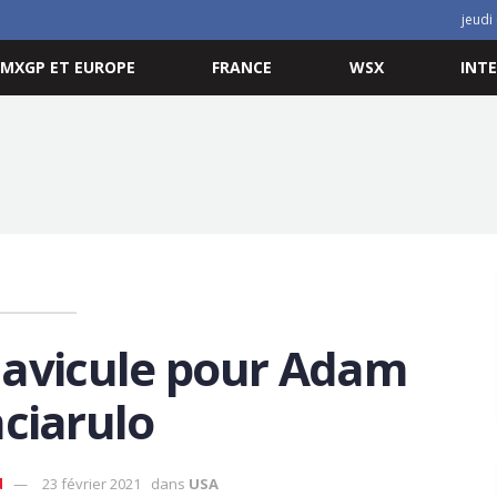
jeudi
MXGP ET EUROPE
FRANCE
WSX
INT
clavicule pour Adam
ciarulo
d
23 février 2021
dans
USA