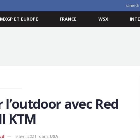
samedi 
MXGP ET EUROPE
FRANCE
WSX
INT
r l’outdoor avec Red
ll KTM
ud
9 avril 2021
dans
USA