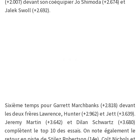
(+2.007) devant son coéquipier Jo Shimoda (+2.674) et
Jalek Swoll (+2.692).
Sixième temps pour Garrett Marchbanks (+2.818) devant
les deux frères Lawrence, Hunter (+2.962) et Jett (+3.639).
Jeremy Martin (+3.642) et Dilan Schwartz (+3.680)
complètent le top 10 des essais. On note également le
retour en piste de Stilez Robertson (14e). Colt Nichols et