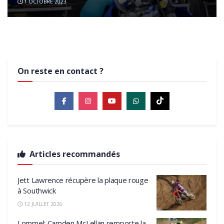
1 OCTOBRE 2023
Yamaha
1 SEPTEMBRE 2022
18 AOÛT 2022
USA
USA
On reste en contact ?
Articles recommandés
Jett Lawrence récupère la plaque rouge
à Southwick
12 JUILLET 2026
Lommel: Camden McLellan remporte la