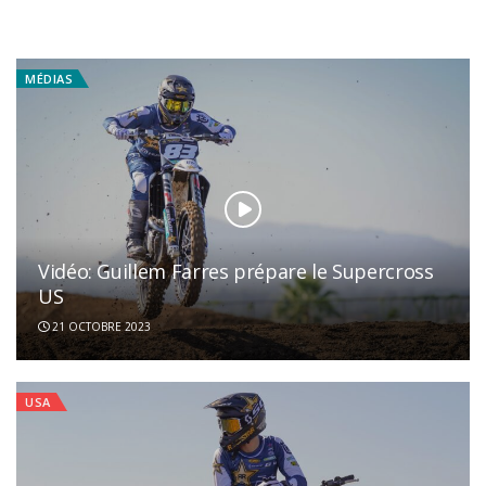
29 DÉCEMBRE 2023
MXGP
INTERVIEWS
MÉDIAS
Vidéo: Guillem Farres prépare le Supercross
US
21 OCTOBRE 2023
USA