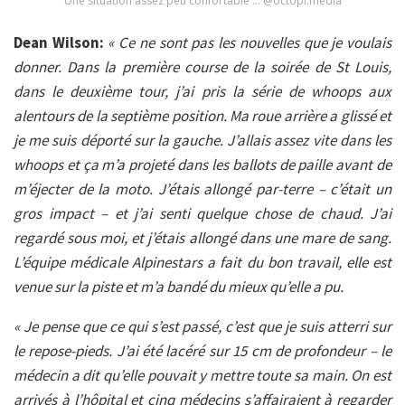
Une situation assez peu confortable … @octopi.media
Dean Wilson:
« Ce ne sont pas les nouvelles que je voulais
donner. Dans la première course de la soirée de St Louis,
dans le deuxième tour, j’ai pris la série de whoops aux
alentours de la septième position. Ma roue arrière a glissé et
je me suis déporté sur la gauche. J’allais assez vite dans les
whoops et ça m’a projeté dans les ballots de paille avant de
m’éjecter de la moto. J’étais allongé par-terre – c’était un
gros impact – et j’ai senti quelque chose de chaud. J’ai
regardé sous moi, et j’étais allongé dans une mare de sang.
L’équipe médicale Alpinestars a fait du bon travail, elle est
venue sur la piste et m’a bandé du mieux qu’elle a pu.
« Je pense que ce qui s’est passé, c’est que je suis atterri sur
le repose-pieds. J’ai été lacéré sur 15 cm de profondeur – le
médecin a dit qu’elle pouvait y mettre toute sa main. On est
arrivés à l’hôpital et cinq médecins s’affairaient à regarder