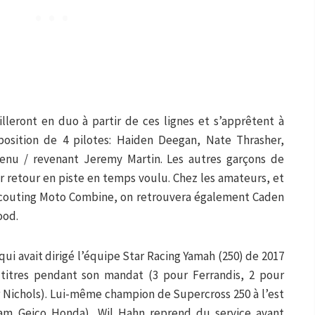
lleront en duo à partir de ces lignes et s’apprêtent à
osition de 4 pilotes: Haiden Deegan, Nate Thrasher,
enu / revenant Jeremy Martin. Les autres garçons de
ur retour en piste en temps voulu. Chez les amateurs, et
Scouting Moto Combine, on retrouvera également Caden
ood.
ui avait dirigé l’équipe Star Racing Yamah (250) de 2017
titres pendant son mandat (3 pour Ferrandis, 2 pour
ur Nichols). Lui-même champion de Supercross 250 à l’est
eam Geico Honda), Wil Hahn reprend du service avant