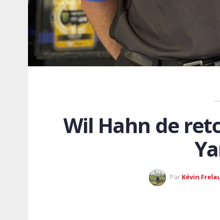
Wil Hahn de reto
Y
Par
Kévin Frela