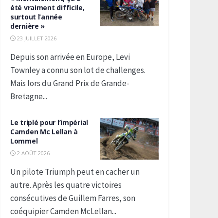
été vraiment difficile,
surtout l’année
dernière »
23 JUILLET 2026
Depuis son arrivée en Europe, Levi
Townley a connu son lot de challenges.
Mais lors du Grand Prix de Grande-
Bretagne...
Le triplé pour l’impérial
Camden Mc Lellan à
Lommel
2 AOÛT 2026
Un pilote Triumph peut en cacher un
autre. Après les quatre victoires
consécutives de Guillem Farres, son
coéquipier Camden McLellan...