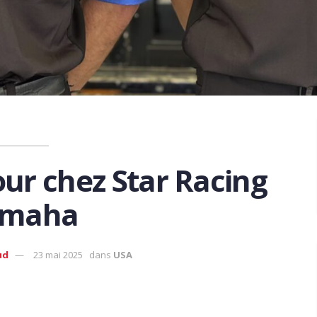
ur chez Star Racing
amaha
ud
23 mai 2025
dans
USA