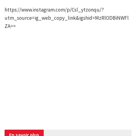
https://www.instagram.com/p/Csl_ytzonqu/?
utm_source=ig_web_copy_link&igshid=MzRlODBiNWFl
ZA==
En savoir
plus