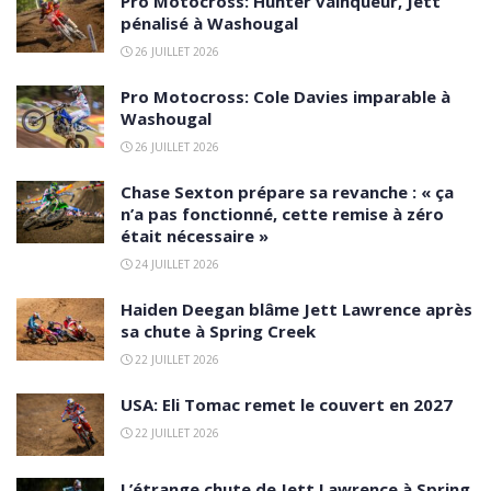
Pro Motocross: Hunter vainqueur, Jett
pénalisé à Washougal
26 JUILLET 2026
Pro Motocross: Cole Davies imparable à
Washougal
26 JUILLET 2026
Chase Sexton prépare sa revanche : « ça
n’a pas fonctionné, cette remise à zéro
était nécessaire »
24 JUILLET 2026
Haiden Deegan blâme Jett Lawrence après
sa chute à Spring Creek
22 JUILLET 2026
USA: Eli Tomac remet le couvert en 2027
22 JUILLET 2026
L’étrange chute de Jett Lawrence à Spring